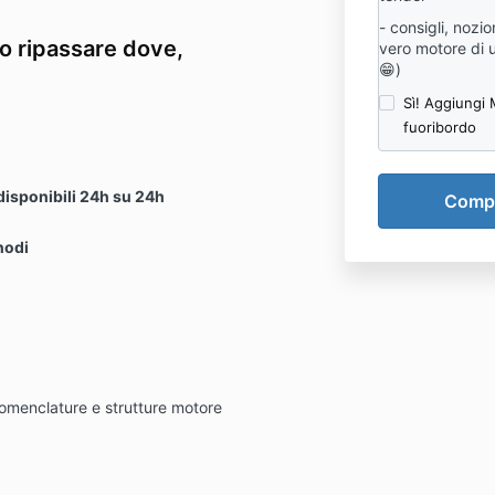
- consigli, nozi
 o ripassare dove,
vero motore di 
😁)
Sì! Aggiungi
fuoribordo
isponibili 24h su 24h
nodi
omenclature e strutture motore