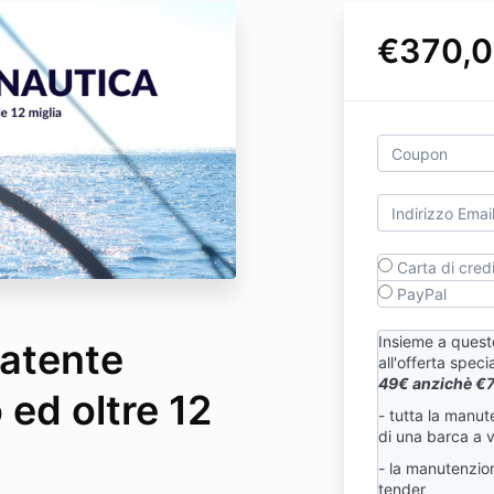
€370,0
Carta di cred
PayPal
Insieme a quest
atente
all'offerta speci
49€ anzichè
€
 ed oltre 12
- tutta la manu
di una barca a 
- la manutenzion
tender