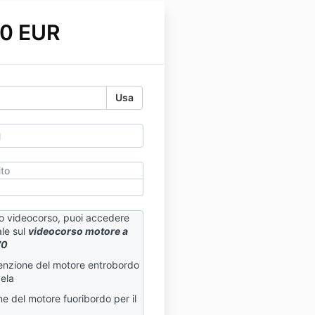
0 EUR
Usa
ito
o videocorso, puoi accedere
ale sul
videocorso motore a
70
tenzione del motore entrobordo
vela
e del motore fuoribordo per il